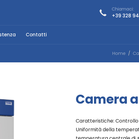
Chiamaci:
+39 328 9
stenza
Contatti
Home
Ca
Camera a 
Caratteristiche: Controll
Uniformità della temperatu
temperatura centrale di ± 