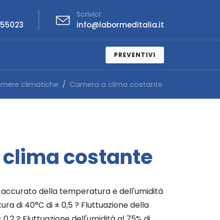
Scrivici:
455023
info@labormeditalia.it
PREVENTIVI
mere climatiche
Camera a clima costante
clima costante
o accurato della temperatura e dell'umidità
ra di 40°C di ± 0,5 ? Fluttuazione della
0,2 ? Fluttuazione dell'umidità al 75% di