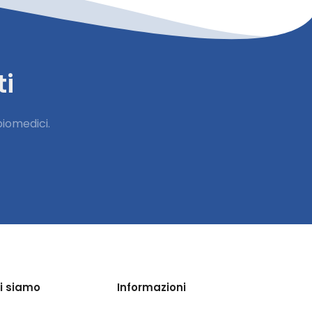
ti
biomedici.
i siamo
Informazioni