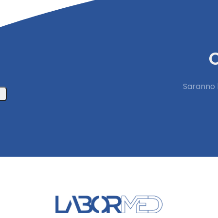
C
Saranno l